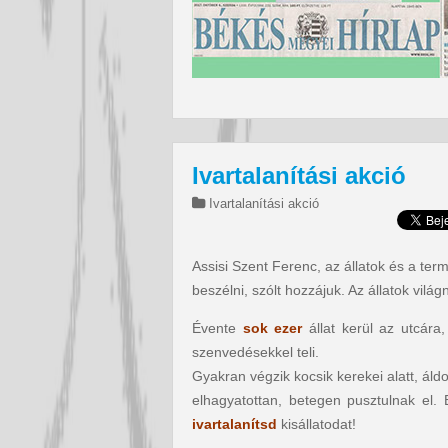
Ivartalanítási akció
Ivartalanítási akció
Assisi Szent Ferenc, az állatok és a ter
beszélni, szólt hozzájuk. Az állatok vilá
Évente
sok ezer
állat kerül az utcára
szenvedésekkel teli.
Gyakran végzik kocsik kerekei alatt, ál
elhagyatottan, betegen pusztulnak el
ivartalanítsd
kisállatodat!