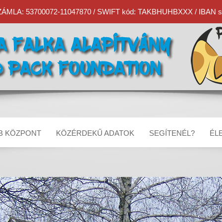
MLA: 53700072-11047870 / SWIFT kód: TAKBHUHBXXX / IBAN sz
B KÖZPONT
KÖZÉRDEKŰ ADATOK
SEGÍTENÉL?
ÉL