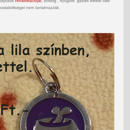
 kutyusok
rehabilitációját
, boldog , nyugodt gazdis életbe való
 postaköltséget nem tartalmazzák.