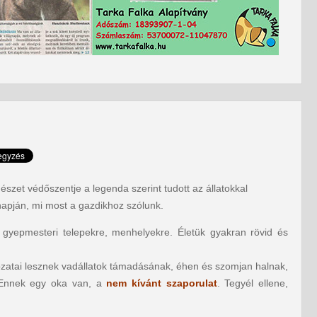
mészet védőszentje a legenda szerint tudott az állatokkal
gnapján, mi most a gazdikhoz szólunk.
, gyepmesteri telepekre, menhelyekre. Életük gyakran rövid és
dozatai lesznek vadállatok támadásának, éhen és szomjan halnak,
. Ennek egy oka van, a
nem kívánt szaporulat
. Tegyél ellene,