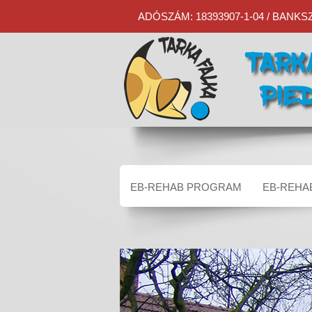
ADÓSZÁM: 18393907-1-04 / BANKSZÁ
EB-REHAB PROGRAM
EB-REHA