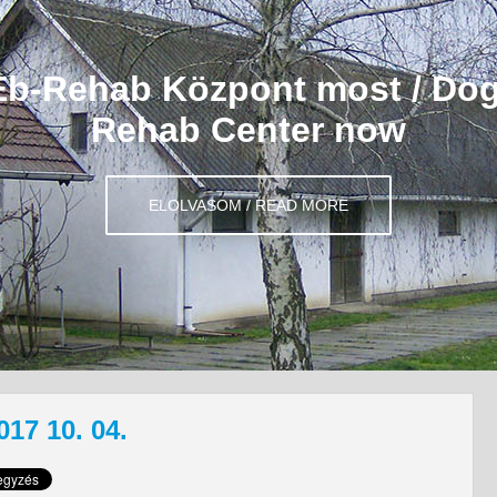
Eb-Rehab Központ most / Dog
Rehab Center now
ELOLVASOM / READ MORE
17 10. 04.