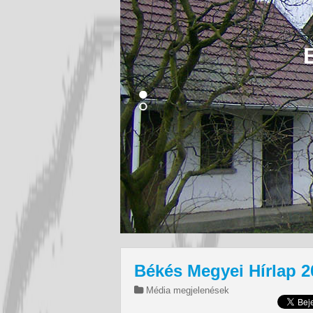
Békés Megyei Hírlap 20
Média megjelenések