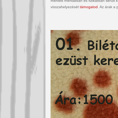
mentett mentálisan és fizikálisan sérült
visszahelyezését
támogatod
. Az árak a